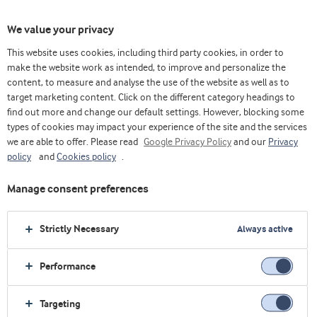
We value your privacy
This website uses cookies, including third party cookies, in order to
make the website work as intended, to improve and personalize the
content, to measure and analyse the use of the website as well as to
target marketing content. Click on the different category headings to
find out more and change our default settings. However, blocking some
types of cookies may impact your experience of the site and the services
we are able to offer. Please read
Google Privacy Policy
and our
Privacy
policy
and
Cookies policy
.
Manage consent preferences
Strictly Necessary
Always active
Performance
Home
Lácteos
Innovations
Desbloqueie o potencial com proteínas de alta qualidade
Targeting