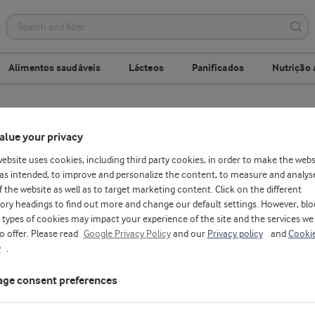
Alimentos saudáveis
Lácteos
Panificados
Nutrição 
Bebidas prontas para beber
Barras e snacks
alue your privacy
website uses cookies, including third party cookies, in order to make the webs
as intended, to improve and personalize the content, to measure and analys
f the website as well as to target marketing content. Click on the different
ory headings to find out more and change our default settings. However, blo
types of cookies may impact your experience of the site and the services we
to offer. Please read
Google Privacy Policy
and our
Privacy policy
and
Cooki
y
.
ge consent preferences
D