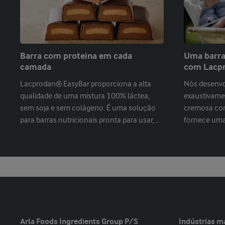
Barra com proteina em cada
Uma barra 
camada
com Lacp
Lacprodan® EasyBar proporciona a alta
Nós desenv
qualidade de uma mistura 100% láctea,
exaustivame
sem soja e sem colágeno. É uma solução
cremosa co
para barras nutricionais pronta para usar, pa
fornece uma 
...
em proteína
Arla Foods Ingredients Group P/S
Indústrias m