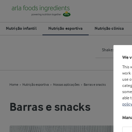
Nutrição infantil
Nutrição esportiva
Nutrição clínica
Shakes
We v
This 
work 
use o
Home
Nutrição esportiva
Nossas aplicações
Barras e snacks
categ
some 
able 
Barras e snacks
polic
Mana