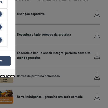
ve
Nutrição esportiva
Descubra o lado aereado da proteína
Essentials Bar - o snack integral perfeito com alto
teor de proteína
es
Barras de proteína deliciosas
Barra indulgente – proteína em cada camada