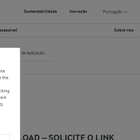
Sustentabilidade
Inovação
Português
acessível
Sobre nós
Centros de Aplicação
ite
e the
cking
 are
es
OWNLOAD – SOLICITE O LINK