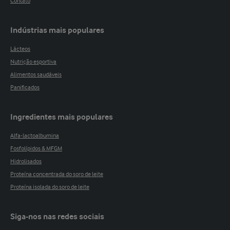
Contato
Indústrias mais populares
Lácteos
Nutrição esportiva
Alimentos saudáveis
Panificados
Ingredientes mais populares
Alfa-lactoalbumina
Fosfolípidos & MFGM
Hidrolisados
Proteína concentrada do soro de leite
Proteína isolada do soro de leite
Siga-nos nas redes sociais