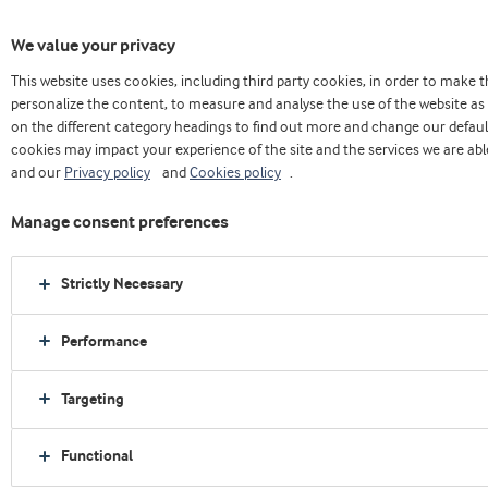
We value your privacy
This website uses cookies, including third party cookies, in order to make
Home
Sobre nós
Press releases
personalize the content, to measure and analyse the use of the website as 
Nova proteína para aplicação em misturas em pó oferece um ganha-ganha aos
on the different category headings to find out more and change our defaul
fabricantes de fórmulas infantis
cookies may impact your experience of the site and the services we are able
and our
Privacy policy
and
Cookies policy
.
Manage consent preferences
Strictly Necessary
Performance
Targeting
Functional