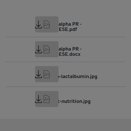
182 KB
Dry blend alpha PR -
PORTUGUESE.pdf
71 KB
Dry blend alpha PR -
PORTUGUESE.docx
2 MB
AFI_Alpha-lactalbumin.jpg
1 MB
AFI_Infant-nutrition.jpg