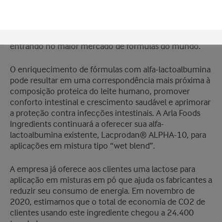
sakazakii,
uma bactéria que pode causar graves
infecções em bebês. Está também em conformidade
com as novas normas de segurança de alimentos da
China, tornando-o ideal para produtos que estão
entrando no maior mercado de fórmulas do mundo.
O enriquecimento de fórmulas com alfa-lactoalbumina
pode resultar em uma correspondência mais próxima à
composição proteica do leite humano, promover
conforto intestinal e crescimento saudável e aprimorar
a proteção contra infecções intestinais. A Arla Foods
Ingredients continuará a oferecer sua alfa-
lactoalbumina existente, Lacprodan® ALPHA-10, para
aplicações em mistura tipo “wet blend”.
A empresa já oferece aos clientes uma lactose para
aplicação em misturas em pó que ajuda os fabricantes a
reduzir seu consumo de energia. Em novembro de
2020, estimamos que o total de economia de CO2 de
clientes usando este ingrediente chegou a 24.400