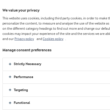
We value your privacy
This website uses cookies, including third party cookies, in order to make
Home
Sobre nós
Press releases
personalize the content, to measure and analyse the use of the website as 
Arla Foods Ingredients: hidrolisados de proteína são cada vez mais importantes na
on the different category headings to find out more and change our defaul
luta contra as alergias
cookies may impact your experience of the site and the services we are able
and our
Privacy policy
and
Cookies policy
.
Manage consent preferences
Strictly Necessary
Performance
Targeting
Functional