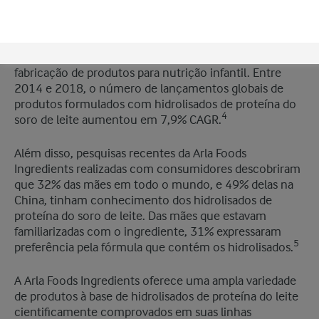
infantis contendo hidrolisados em comparação com
3
outras à base de proteínas intactas.
A crescente
conscientização sobre esses benefícios significa que os
hidrolisados de proteína são cada vez mais usados na
fabricação de produtos para nutrição infantil. Entre
2014 e 2018, o número de lançamentos globais de
produtos formulados com hidrolisados de proteína do
4
soro de leite aumentou em 7,9% CAGR.
Além disso, pesquisas recentes da Arla Foods
Ingredients realizadas com consumidores descobriram
que 32% das mães em todo o mundo, e 49% delas na
China, tinham conhecimento dos hidrolisados de
proteína do soro de leite. Das mães que estavam
familiarizadas com o ingrediente, 31% expressaram
5
preferência pela fórmula que contém os hidrolisados.
A Arla Foods Ingredients oferece uma ampla variedade
de produtos à base de hidrolisados de proteína do leite
cientificamente comprovados em suas linhas