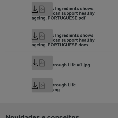
185 KB
Arla Foods Ingredients shows
how dairy can support healthy
ageing, PORTUGUESE.pdf
72 KB
Arla Foods Ingredients shows
how dairy can support healthy
ageing, PORTUGUESE.docx
2 MB
Healthy Through Life #1.jpg
3 MB
Healthy Through Life
concepts.png
Novidades e conceitos