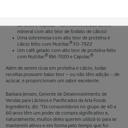
®
Um iogurte delicioso feito com Nutrilac
YO-
®
8402 e Nutrilac
YO-4205 (proteínas funcionais
®
do leite) e Capolac
(um concentrado lácteo
mineral com alto teor de fosfato de cálcio)
Uma sobremesa com alto teor de proteína e
®
cálcio feito com Nutrilac
FO-7922
Um café gelado com alto teor de proteína feito
®
®
com Nutrilac
RM-7020 e Capolac
Além de serem ricas em proteína e cálcio, todas
receitas possuem baixo teor – ou não têm adição – de
açúcar, e proporcionam um sabor excelente.
Barbara Jensen, Gerente de Desenvolvimento de
Vendas para Lácteos e Panificados da Arla Foods
Ingredients, diz: “Os consumidores no grupo de 40 a
60 anos têm um poder de compra significativo e,
naturalmente, muitos deles querem utilizá-lo para se
manterem ativos e em forma pelo tempo que for