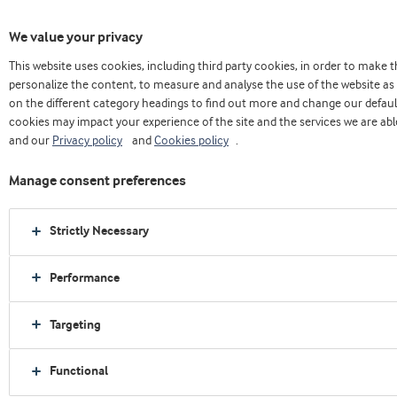
We value your privacy
This website uses cookies, including third party cookies, in order to make
Home
Sobre nós
Press releases
personalize the content, to measure and analyse the use of the website as 
Arla Foods Ingredients mostra como os lácteos podem apoiar o envelhecimento
on the different category headings to find out more and change our defaul
saudável
cookies may impact your experience of the site and the services we are able
and our
Privacy policy
and
Cookies policy
.
Manage consent preferences
Strictly Necessary
Performance
Targeting
Functional