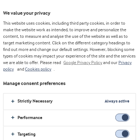
We value your privacy
This website uses cookies, including third party cookies, in order to
make the website work as intended, to improve and personalize the
content, to measure and analyse the use of the website as well as to
target marketing content. Click on the different category headings to
find out more and change our default settings. However, blocking some
types of cookies may impact your experience of the site and the services
we are able to offer. Please read
Google Privacy Policy
and our
Privacy
policy
and
Cookies policy
.
Manage consent preferences
Strictly Necessary
Always active
Performance
Home
Alimentos saudáveis
Conceitos
Seja forte. Seja saudável.- inspiration deck
Targeting