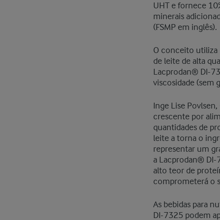
UHT e fornece 10%
minerais adicionad
(FSMP em inglês).
O conceito utiliza
de leite de alta q
Lacprodan® DI-73
viscosidade (sem g
Inge Lise Povlsen,
crescente por alim
quantidades de pro
leite a torna o in
representar um gr
a Lacprodan® DI-7
alto teor de prote
comprometerá o sa
As bebidas para nu
DI-7325 podem ap