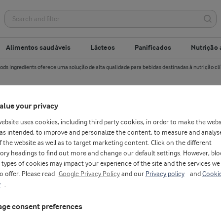
Alimentos saudáveis
Lácteos
Panificados
Nutrição 
Foods Ingredients oferece uma solução de alta qualidade para bebidas destinadas à nutrição cl
alue your privacy
lume e alto teor de proteína:
website uses cookies, including third party cookies, in order to make the webs
gredients oferece uma soluç
as intended, to improve and personalize the content, to measure and analys
f the website as well as to target marketing content. Click on the different
lidade para bebidas destinad
ory headings to find out more and change our default settings. However, blo
types of cookies may impact your experience of the site and the services we
to offer. Please read
Google Privacy Policy
and our
Privacy policy
and
Cooki
 clínica
y
.
ge consent preferences
fevereiro 19, 2019
ENSA