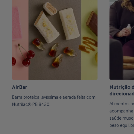
AirBar
Nutrição
direcionad
Barra proteica levíssima e aerada feita com
Alimentos ri
Nutrilac® PB 8420.
acompanhame
saúde muscul
peso equilib
medicamento