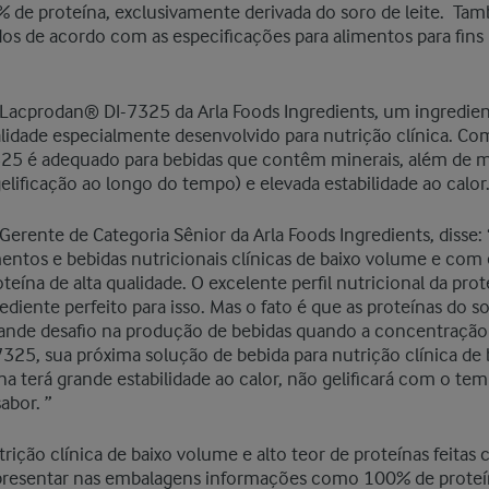
 de proteína, exclusivamente derivada do soro de leite. T
os de acordo com as especificações para alimentos para fins
 Lacprodan® DI-7325 da Arla Foods Ingredients, um ingredien
ualidade especialmente desenvolvido para nutrição clínica. C
25 é adequado para bebidas que contêm minerais, além de 
elificação ao longo do tempo) e elevada estabilidade ao calor
 Gerente de Categoria Sênior da Arla Foods Ingredients, diss
entos e bebidas nutricionais clínicas de baixo volume e com
teína de alta qualidade. O excelente perfil nutricional da pro
grediente perfeito para isso. Mas o fato é que as proteínas do
ande desafio na produção de bebidas quando a concentração
325, sua próxima solução de bebida para nutrição clínica de
ína terá grande estabilidade ao calor, não gelificará com o te
bor. ”
trição clínica de baixo volume e alto teor de proteínas feit
resentar nas embalagens informações como 100% de proteí