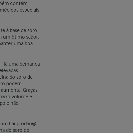
ambém contém
 médicos especiais
te à base de soro
om um ótimo sabor,
manter uma boa
.
e: “Há uma demanda
 elevadas
teína do soro de
 soro podem
 aumenta. Graças
 baixo volume e
mpo e não
as com Lacprodan®
na do soro do