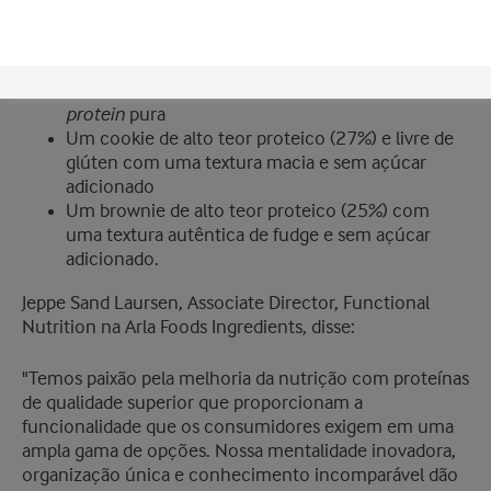
whey protein
Um iogurte bebível com
hidrolisada,
que oferece 25 g de proteína por porção
Milky Spark, uma bebida gaseificada, saborizada e
whey
que se parece com o leite, feita com
protein
pura
Um cookie de alto teor proteico (27%) e livre de
glúten com uma textura macia e sem açúcar
adicionado
Um brownie de alto teor proteico (25%) com
uma textura autêntica de fudge e sem açúcar
adicionado.
Jeppe Sand Laursen, Associate Director, Functional
Nutrition na Arla Foods Ingredients, disse:
"Temos paixão pela melhoria da nutrição com proteínas
de qualidade superior que proporcionam a
funcionalidade que os consumidores exigem em uma
ampla gama de opções. Nossa mentalidade inovadora,
organização única e conhecimento incomparável dão