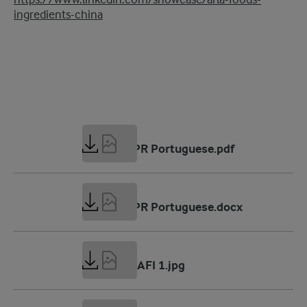
https://www.linkedin.com/showcase/arla-foods-
ingredients-china
218 KB
FiE 2025 PR Portuguese.pdf
81 KB
FiE 2025 PR Portuguese.docx
1 MB
FIE 2025_AFI 1.jpg