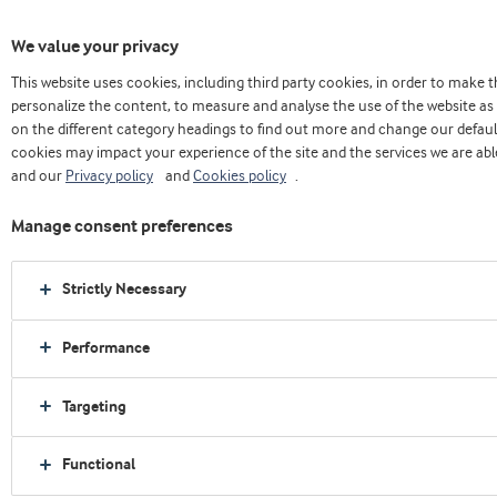
We value your privacy
This website uses cookies, including third party cookies, in order to make
Home
Sobre nós
Press releases
personalize the content, to measure and analyse the use of the website as 
Arla Foods Ingredients mostra sua expertise em inovação com novos conceitos de
on the different category headings to find out more and change our defaul
alto teor proteico
cookies may impact your experience of the site and the services we are able
and our
Privacy policy
and
Cookies policy
.
Manage consent preferences
Strictly Necessary
Performance
Targeting
Functional