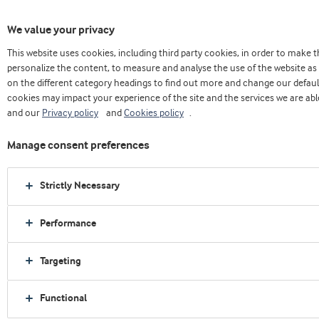
We value your privacy
This website uses cookies, including third party cookies, in order to make
Home
Sobre nós
Press releases
personalize the content, to measure and analyse the use of the website as 
Arla Foods Ingredients fortalece sua presença nos EUA com acordo com a Valley
on the different category headings to find out more and change our defaul
Queen
cookies may impact your experience of the site and the services we are able
and our
Privacy policy
and
Cookies policy
.
Manage consent preferences
Strictly Necessary
Performance
Targeting
Functional