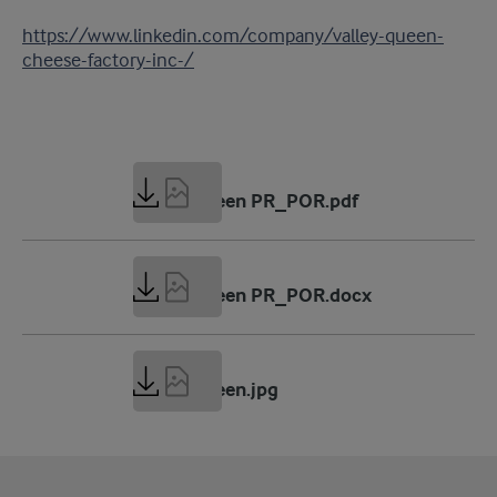
https://www.linkedin.com/company/valley-queen-
cheese-factory-inc-/
196 KB
Valley Queen PR_POR.pdf
111 KB
Valley Queen PR_POR.docx
2 MB
Valley Queen.jpg