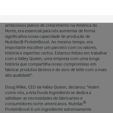
Luis Cubel, Group Vice President e Managing Director
na Arla Foods Ingredients, disse: "A demanda por
produtos lácteos enriquecidos com proteína continua
a crescer nos EUA. Para atendê-la e atingir nossos
ambiciosos planos de crescimento na América do
Norte, era essencial para nós aumentar de forma
significativa nossa capacidade de produção de
Nutrilac® ProteinBoost. Ao mesmo tempo, era
importante escolher um parceiro com os valores,
história e expertise certos. Estamos felizes em trabalhar
com a Valley Queen, uma empresa com uma longa
história que compartilha nosso compromisso em
fabricar produtos lácteos e do soro de leite com a mais
alta qualidade".
Doug Wilke, CEO da Valley Queen, declarou: "Assim
como nós, a Arla Foods Ingredients se dedica a
satisfazer as necessidades de fabricantes e
®
consumidores norte-americanos. Nutrilac
ProteinBoost é um ingrediente extremamente