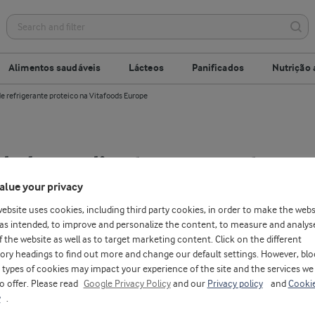
Alimentos saudáveis
Lácteos
Panificados
Nutrição 
de refrigerante proteico na Vitafoods Europe
ds Ingredients apresenta o c
alue your privacy
gerante proteico na Vitafood
website uses cookies, including third party cookies, in order to make the webs
as intended, to improve and personalize the content, to measure and analys
maio 06, 2025
ENSA
f the website as well as to target marketing content. Click on the different
ory headings to find out more and change our default settings. However, blo
types of cookies may impact your experience of the site and the services we
to offer. Please read
Google Privacy Policy
and our
Privacy policy
and
Cooki
y
.