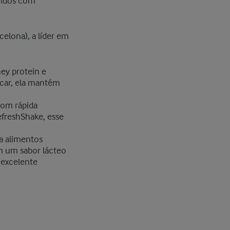
cidos com
elona), a líder em
ey protein e
úcar, ela mantém
com rápida
freshShake, esse
ra alimentos
em um sabor lácteo
 excelente