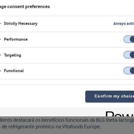
ge consent preferences
Strictly Necessary
Always acti
Performance
Targeting
Functional
Confirm my choic
dients destacará os benefícios funcionais da BLG (beta-lactog
de refrigerante proteico na Vitafoods Europe.