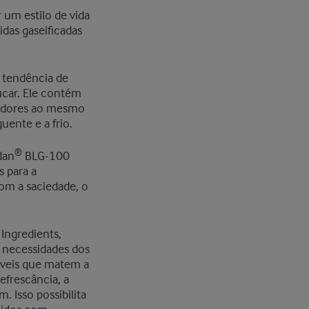
 um estilo de vida
das gaseificadas
a tendência de
úcar. Ele contém
midores ao mesmo
uente e a frio.
®
dan
BLG-100
 para a
om a saciedade, o
Ingredients,
s necessidades dos
áveis que matem a
efrescância, a
 Isso possibilita