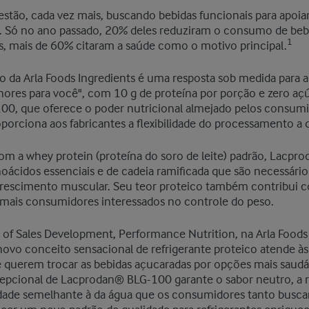
tão, cada vez mais, buscando bebidas funcionais para apoiar
do. Só no ano passado, 20% deles reduziram o consumo de bebi
1
es, mais de 60% citaram a saúde como o motivo principal.
o da Arla Foods Ingredients é uma resposta sob medida para 
hores para você", com 10 g de proteína por porção e zero aç
00, que oferece o poder nutricional almejado pelos consu
rciona aos fabricantes a flexibilidade do processamento a q
 a whey protein (proteína do soro de leite) padrão, Lacpro
ácidos essenciais e de cadeia ramificada que são necessários
escimento muscular. Seu teor proteico também contribui c
z mais consumidores interessados no controle do peso.
 of Sales Development, Performance Nutrition, na Arla Foods 
novo conceito sensacional de refrigerante proteico atende à
querem trocar as bebidas açucaradas por opções mais saud
cepcional de Lacprodan® BLG-100 garante o sabor neutro, a r
idade semelhante à da água que os consumidores tanto buscam.