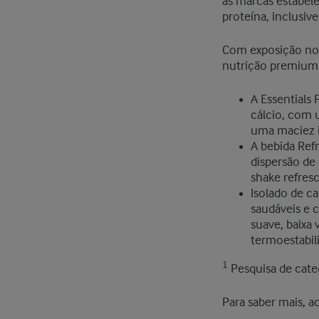
às marcas estabel
proteína, inclusiv
Com exposição no 
nutrição premium 
A Essentials
cálcio, com 
uma maciez i
A bebida Ref
dispersão de
shake refresc
Isolado de c
saudáveis e c
suave, baixa
termoestabil
1
Pesquisa de cate
Para saber mais, a