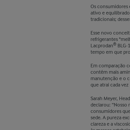
Os consumidores es
ativo e equilibra
tradicionais; dess
Esse novo conceit
refrigerantes "mel
®
Lacprodan
BLG-1
tempo em que propo
Em comparação com
contém mais amino
manutenção e o cr
que atrai cada ve
Sarah Meyer, Head
declarou: “Nosso 
consumidores que 
sede. A pureza ex
clareza e a viscos