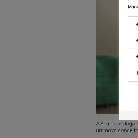
Mana
A Arla Foods Ingre
um novo conceito 