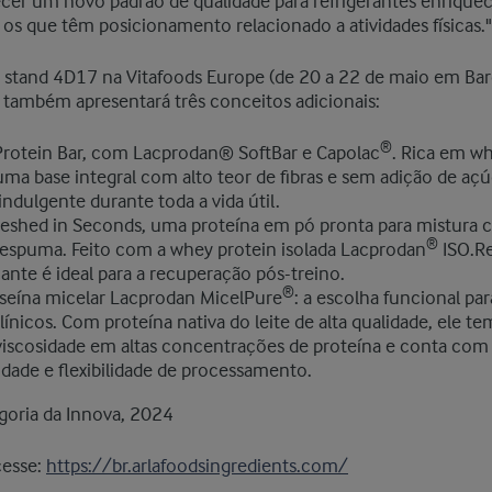
ecer um novo padrão de qualidade para refrigerantes enrique
e os que têm posicionamento relacionado a atividades físicas."
stand 4D17 na Vitafoods Europe (de 20 a 22 de maio em Barc
também apresentará três conceitos adicionais:
®
 Protein Bar, com Lacprodan® SoftBar e Capolac
. Rica em wh
uma base integral com alto teor de fibras e sem adição de aç
ndulgente durante toda a vida útil.
reshed in Seconds, uma proteína em pó pronta para mistura 
®
 espuma. Feito com a whey protein isolada Lacprodan
ISO.Re
ante é ideal para a recuperação pós-treino.
®
aseína micelar Lacprodan MicelPure
: a escolha funcional pa
línicos. Com proteína nativa do leite de alta qualidade, ele t
 viscosidade em altas concentrações de proteína e conta com
idade e flexibilidade de processamento.
goria da Innova, 2024
cesse:
https://br.arlafoodsingredients.com/