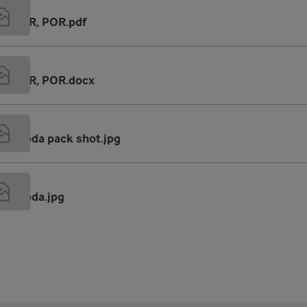
B
VFE PR, POR.pdf
VFE PR, POR.docx
ein soda pack shot.jpg
ein soda.jpg