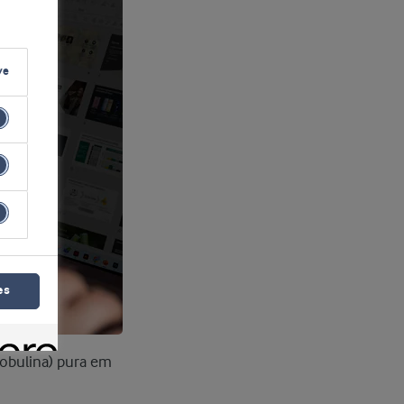
ve
es
lobulina) pura em