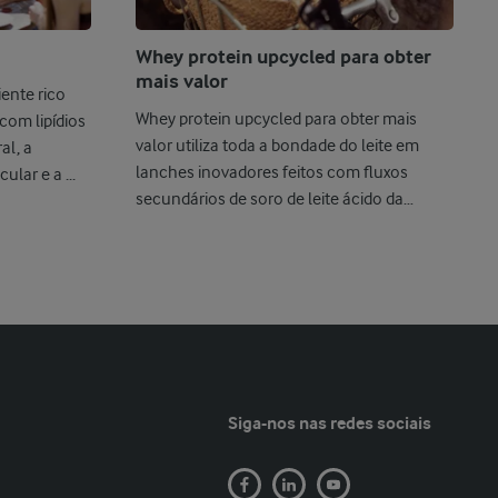
Whey protein upcycled para obter
mais valor
ente rico
Whey protein upcycled para obter mais
 com lipídios
valor utiliza toda a bondade do leite em
al, a
lanches inovadores feitos com fluxos
lar e a ...
secundários de soro de leite ácido da
produç ...
Siga-nos nas redes sociais