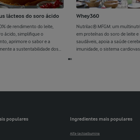
us lácteos do soro ácido
Whey360
% de rendimento do leite,
Nutrilac® MFGM: um multinutri
ro ácido, simplifique o
em proteínas do soro de leite e
to, aprimore o sabor e a
saudáveis, apoia a saúde cerebr
mente a sustentabilidade dos
imunidade, o sistema cardiovascu
ais populares
Ingredientes mais populares
Alfa-lactoalbumina