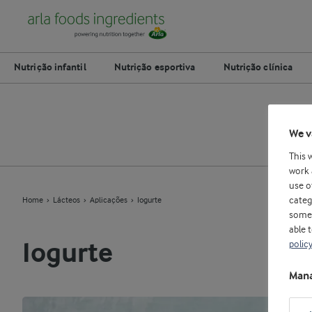
Nutrição infantil
Nutrição esportiva
Nutrição clínica
So
We v
This 
work 
use o
categ
Home
Lácteos
Aplicações
Iogurte
some 
able 
polic
Iogurte
Mana