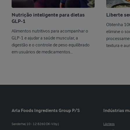
Nutrição inteligente para dietas
Liberte se
GLP-1
Obtenha 100
Alimentos nutritivos para acompanhar o
elimine o so
GLP-1 e ajudar a saúde muscular, a
processamen
digestão e o controle de peso equilibrado
textura e au
em usuários de medicamentos
laticínios ...
antiobesidade.
Arla Foods Ingredients Group P/S
Indústrias m
Sønderhøj 10 - 12 8260 DK-Viby J
Lácteos