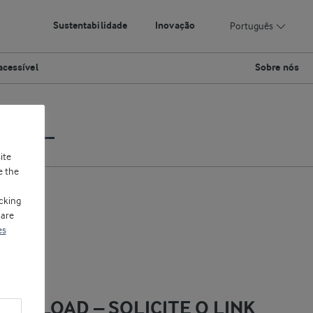
Sustentabilidade
Inovação
Português
acessível
Sobre nós
Iogurte
ite
e the
cking
 are
es
OWNLOAD – SOLICITE O LINK