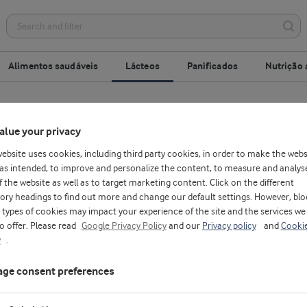
Alimentos saudáveis
Lácteos
Panificados
Nutrição 
bremesas
Bebidas lácteas
Queijo
alue your privacy
website uses cookies, including third party cookies, in order to make the webs
as intended, to improve and personalize the content, to measure and analys
f the website as well as to target marketing content. Click on the different
ory headings to find out more and change our default settings. However, blo
types of cookies may impact your experience of the site and the services we
to offer. Please read
Google Privacy Policy
and our
Privacy policy
and
Cooki
y
.
ge consent preferences
D