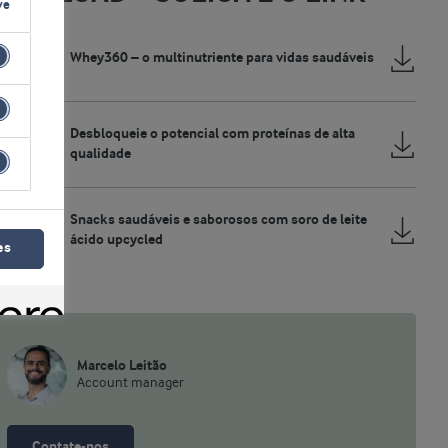
ve
Whey360 – o multinutriente para vidas saudáveis
Desbloqueie o potencial com proteínas de alta
qualidade
Snacks saudáveis e saborosos com soro de leite
ácido upcycled
es
Marcelo Leitão
Account manager
Contate-nos