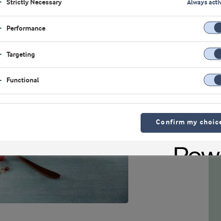
Strictly Necessary
Always acti
Performance
Targeting
Functional
Confirm my choic